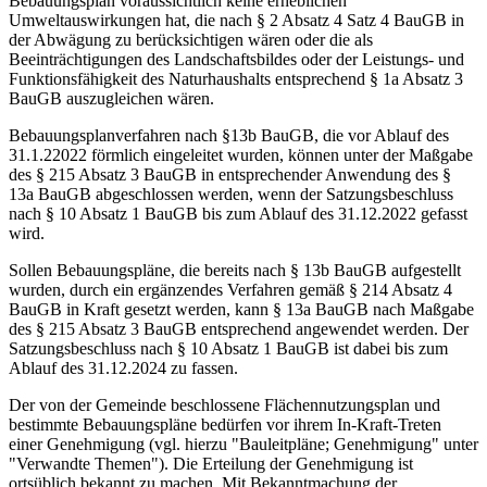
Bebauungsplan voraussichtlich keine erheblichen
Umweltauswirkungen hat, die nach § 2 Absatz 4 Satz 4 BauGB in
der Abwägung zu berücksichtigen wären oder die als
Beeinträchtigungen des Landschaftsbildes oder der Leistungs- und
Funktionsfähigkeit des Naturhaushalts entsprechend § 1a Absatz 3
BauGB auszugleichen wären.
Bebauungsplanverfahren nach §13b BauGB, die vor Ablauf des
31.1.22022 förmlich eingeleitet wurden, können unter der Maßgabe
des § 215 Absatz 3 BauGB in entsprechender Anwendung des §
13a BauGB abgeschlossen werden, wenn der Satzungsbeschluss
nach § 10 Absatz 1 BauGB bis zum Ablauf des 31.12.2022 gefasst
wird.
Sollen Bebauungspläne, die bereits nach § 13b BauGB aufgestellt
wurden, durch ein ergänzendes Verfahren gemäß § 214 Absatz 4
BauGB in Kraft gesetzt werden, kann § 13a BauGB nach Maßgabe
des § 215 Absatz 3 BauGB entsprechend angewendet werden. Der
Satzungsbeschluss nach § 10 Absatz 1 BauGB ist dabei bis zum
Ablauf des 31.12.2024 zu fassen.
Der von der Gemeinde beschlossene Flächennutzungsplan und
bestimmte Bebauungspläne bedürfen vor ihrem In-Kraft-Treten
einer Genehmigung (vgl. hierzu "Bauleitpläne; Genehmigung" unter
"Verwandte Themen"). Die Erteilung der Genehmigung ist
ortsüblich bekannt zu machen. Mit Bekanntmachung der