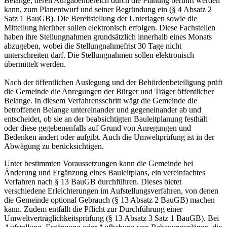
Belange, deren Aufgabenbereich durch die Planung berührt werden
kann, zum Planentwurf und seiner Begründung ein (§ 4 Absatz 2
Satz 1 BauGB). Die Bereitstellung der Unterlagen sowie die
Mitteilung hierüber sollen elektronisch erfolgen. Diese Fachstellen
haben ihre Stellungnahmen grundsätzlich innerhalb eines Monats
abzugeben, wobei die Stellungnahmefrist 30 Tage nicht
unterschreiten darf. Die Stellungnahmen sollen elektronisch
übermittelt werden.
Nach der öffentlichen Auslegung und der Behördenbeteiligung prüft
die Gemeinde die Anregungen der Bürger und Träger öffentlicher
Belange. In diesem Verfahrensschritt wägt die Gemeinde die
betroffenen Belange untereinander und gegeneinander ab und
entscheidet, ob sie an der beabsichtigten Bauleitplanung festhält
oder diese gegebenenfalls auf Grund von Anregungen und
Bedenken ändert oder aufgibt. Auch die Umweltprüfung ist in der
Abwägung zu berücksichtigen.
Unter bestimmten Voraussetzungen kann die Gemeinde bei
Änderung und Ergänzung eines Bauleitplans, ein vereinfachtes
Verfahren nach § 13 BauGB durchführen. Dieses bietet
verschiedene Erleichterungen im Aufstellungsverfahren, von denen
die Gemeinde optional Gebrauch (§ 13 Absatz 2 BauGB) machen
kann. Zudem entfällt die Pflicht zur Durchführung einer
Umweltverträglichkeitsprüfung (§ 13 Absatz 3 Satz 1 BauGB). Bei