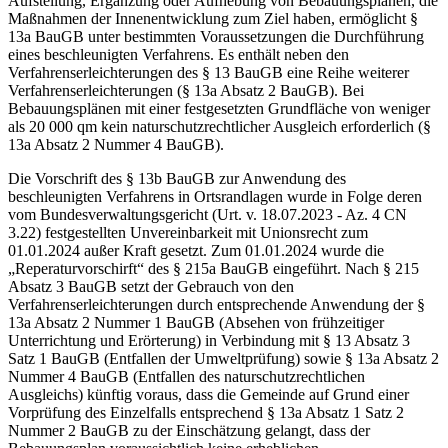
Aufstellung, Ergänzung oder Aufhebung von Bebauungsplänen, die
Maßnahmen der Innenentwicklung zum Ziel haben, ermöglicht §
13a BauGB unter bestimmten Voraussetzungen die Durchführung
eines beschleunigten Verfahrens. Es enthält neben den
Verfahrenserleichterungen des § 13 BauGB eine Reihe weiterer
Verfahrenserleichterungen (§ 13a Absatz 2 BauGB). Bei
Bebauungsplänen mit einer festgesetzten Grundfläche von weniger
als 20 000 qm kein naturschutzrechtlicher Ausgleich erforderlich (§
13a Absatz 2 Nummer 4 BauGB).
Die Vorschrift des § 13b BauGB zur Anwendung des
beschleunigten Verfahrens in Ortsrandlagen wurde in Folge deren
vom Bundesverwaltungsgericht (Urt. v. 18.07.2023 - Az. 4 CN
3.22) festgestellten Unvereinbarkeit mit Unionsrecht zum
01.01.2024 außer Kraft gesetzt. Zum 01.01.2024 wurde die
„Reperaturvorschirft“ des § 215a BauGB eingeführt. Nach § 215
Absatz 3 BauGB setzt der Gebrauch von den
Verfahrenserleichterungen durch entsprechende Anwendung der §
13a Absatz 2 Nummer 1 BauGB (Absehen von frühzeitiger
Unterrichtung und Erörterung) in Verbindung mit § 13 Absatz 3
Satz 1 BauGB (Entfallen der Umweltprüfung) sowie § 13a Absatz 2
Nummer 4 BauGB (Entfallen des naturschutzrechtlichen
Ausgleichs) künftig voraus, dass die Gemeinde auf Grund einer
Vorprüfung des Einzelfalls entsprechend § 13a Absatz 1 Satz 2
Nummer 2 BauGB zu der Einschätzung gelangt, dass der