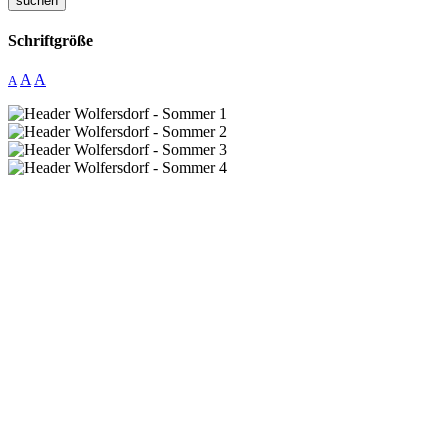
suchen
Schriftgröße
A
A
A