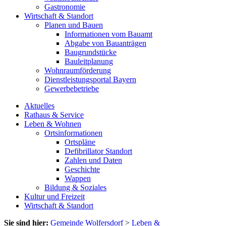
Gastronomie
Wirtschaft & Standort
Planen und Bauen
Informationen vom Bauamt
Abgabe von Bauanträgen
Baugrundstücke
Bauleitplanung
Wohnraumförderung
Dienstleistungsportal Bayern
Gewerbebetriebe
Aktuelles
Rathaus & Service
Leben & Wohnen
Ortsinformationen
Ortspläne
Defibrillator Standort
Zahlen und Daten
Geschichte
Wappen
Bildung & Soziales
Kultur und Freizeit
Wirtschaft & Standort
Sie sind hier:
Gemeinde Wolfersdorf
>
Leben &