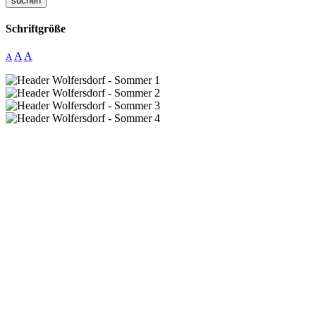
suchen
Schriftgröße
A
A
A